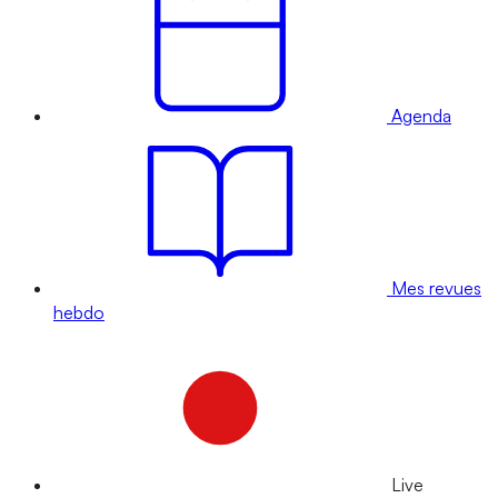
Agenda
Mes revues
hebdo
Live