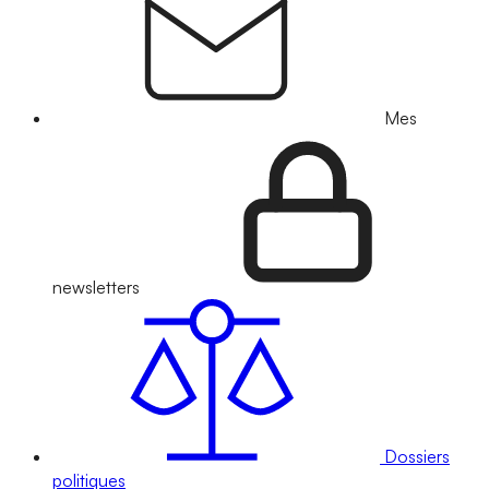
Mes
newsletters
Dossiers
politiques