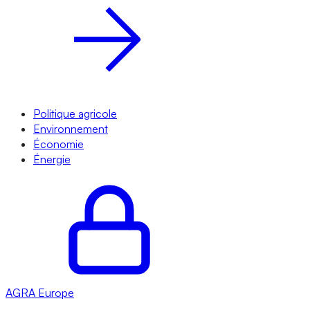
Politique agricole
Environnement
Économie
Énergie
AGRA
Europe