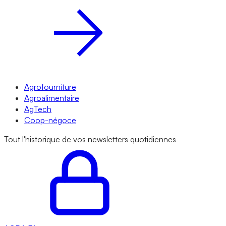
Agrofourniture
Agroalimentaire
AgTech
Coop-négoce
Tout l'historique de vos newsletters quotidiennes