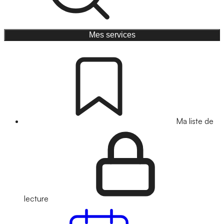
Mes services
Ma liste de
lecture