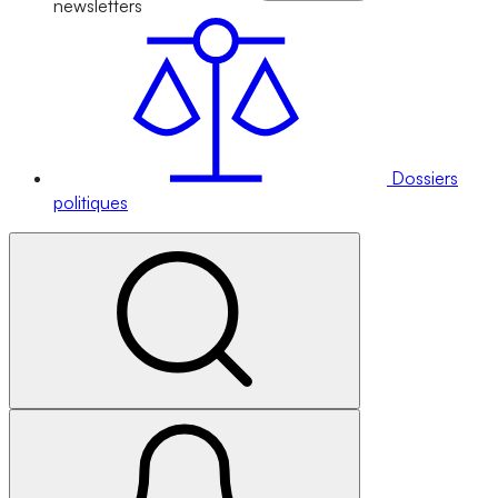
newsletters
Dossiers
politiques