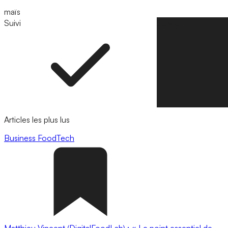
maïs
Suivi
Suivre
Articles les plus lus
Business
FoodTech
Matthieu Vincent (DigitalFoodLab) : « Le point essentiel de