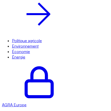
Politique agricole
Environnement
Économie
Énergie
AGRA
Europe