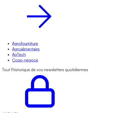
Agrofourniture
Agroalimentaire
AgTech
Coop-négoce
Tout l'historique de vos newsletters quotidiennes