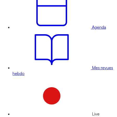
Agenda
Mes revues
hebdo
Live