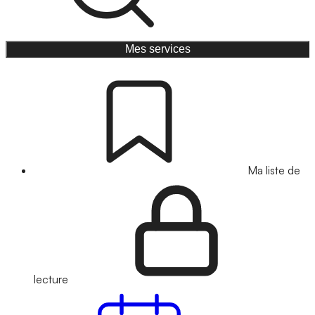
Mes services
Ma liste de
lecture