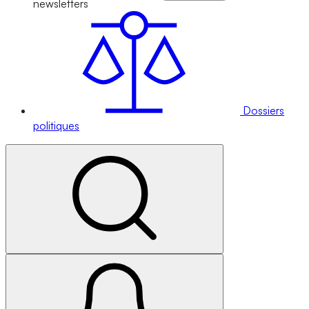
newsletters
Dossiers
politiques