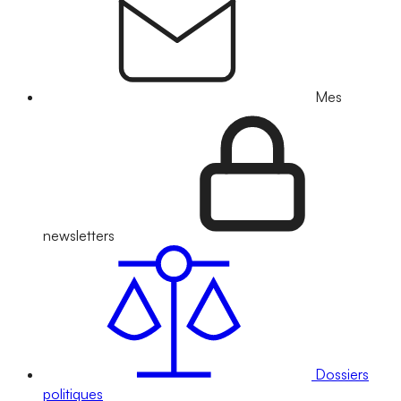
Mes
newsletters
Dossiers
politiques