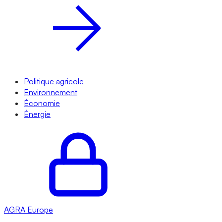
Politique agricole
Environnement
Économie
Énergie
AGRA
Europe