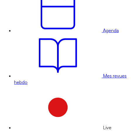
Agenda
Mes revues
hebdo
Live