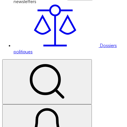
newsletters
Dossiers
politiques