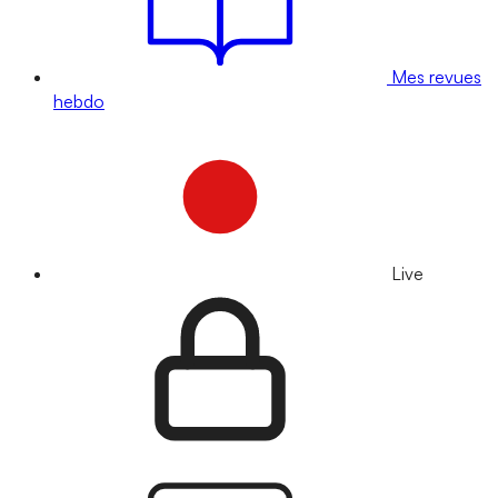
Mes revues
hebdo
Live