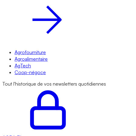
Agrofourniture
Agroalimentaire
AgTech
Coop-négoce
Tout l'historique de vos newsletters quotidiennes