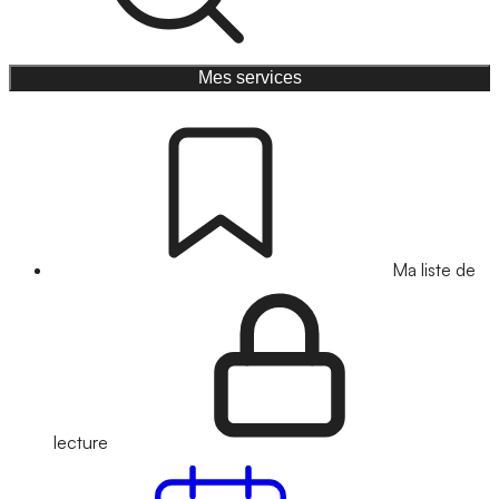
Mes services
Ma liste de
lecture