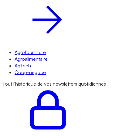
Agrofourniture
Agroalimentaire
AgTech
Coop-négoce
Tout l'historique de vos newsletters quotidiennes