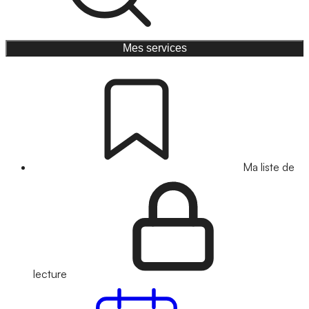
Mes services
Ma liste de
lecture