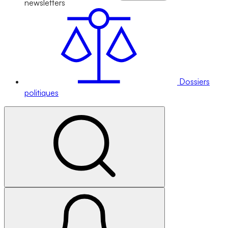
newsletters
Dossiers
politiques