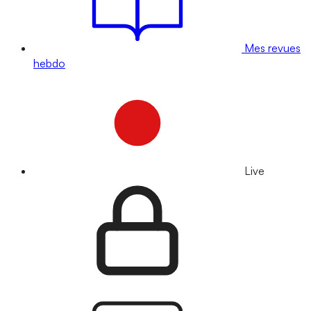
Mes revues
hebdo
Live