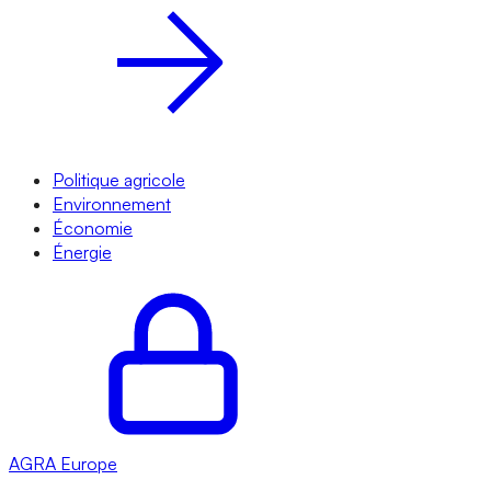
Politique agricole
Environnement
Économie
Énergie
AGRA
Europe