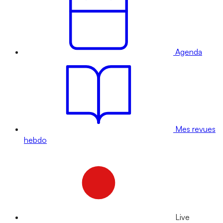
Agenda
Mes revues
hebdo
Live