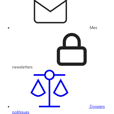
Mes
newsletters
Dossiers
politiques