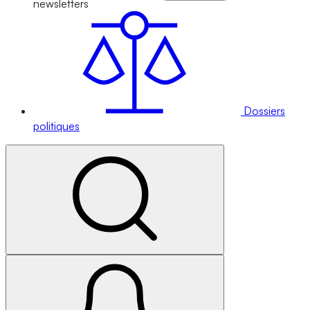
newsletters
Dossiers
politiques