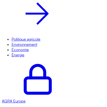
Politique agricole
Environnement
Économie
Énergie
AGRA
Europe