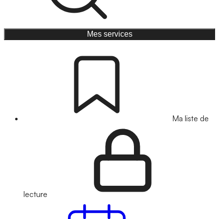
Mes services
Ma liste de
lecture