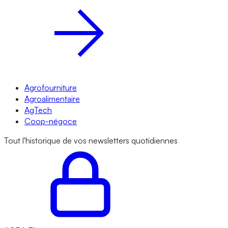
Agrofourniture
Agroalimentaire
AgTech
Coop-négoce
Tout l'historique de vos newsletters quotidiennes