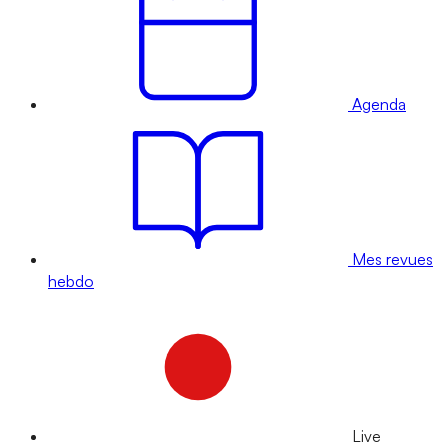
Agenda
Mes revues
hebdo
Live