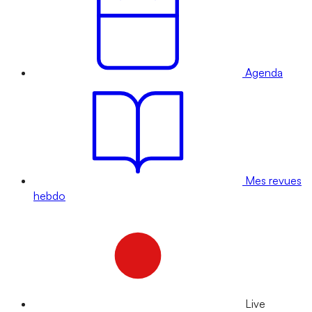
Agenda
Mes revues
hebdo
Live