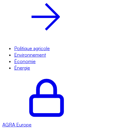
Politique agricole
Environnement
Économie
Énergie
AGRA
Europe