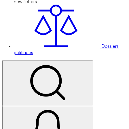
newsletters
Dossiers
politiques