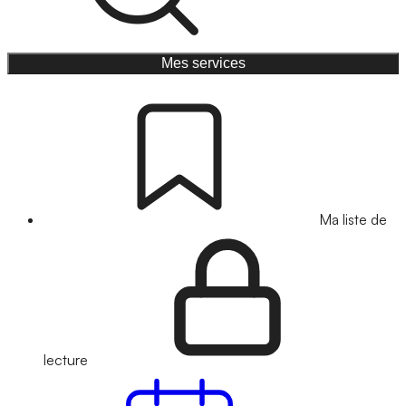
Mes services
Ma liste de
lecture