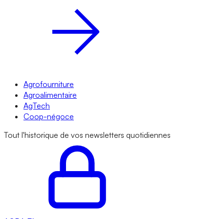
Agrofourniture
Agroalimentaire
AgTech
Coop-négoce
Tout l'historique de vos newsletters quotidiennes