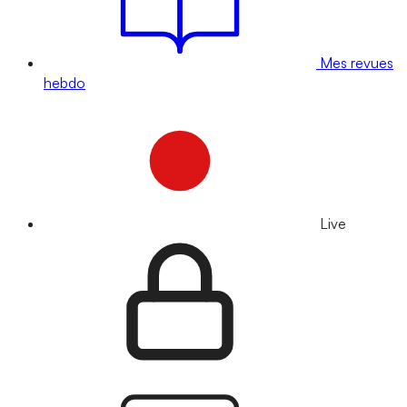
Mes revues
hebdo
Live