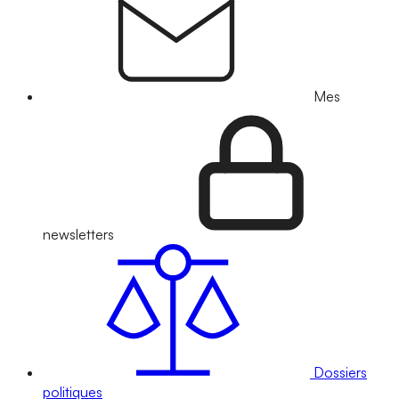
Mes
newsletters
Dossiers
politiques