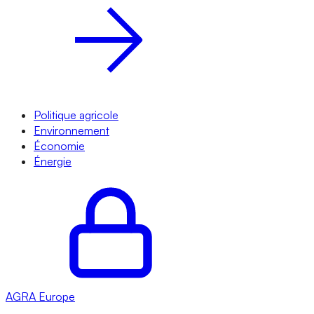
Politique agricole
Environnement
Économie
Énergie
AGRA
Europe