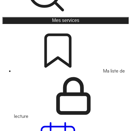
Mes services
Ma liste de
lecture