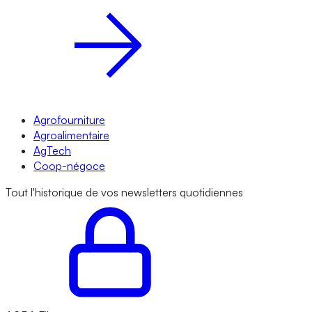
Agrofourniture
Agroalimentaire
AgTech
Coop-négoce
Tout l'historique de vos newsletters quotidiennes