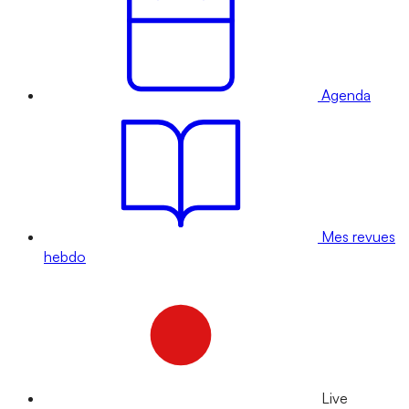
Agenda
Mes revues
hebdo
Live