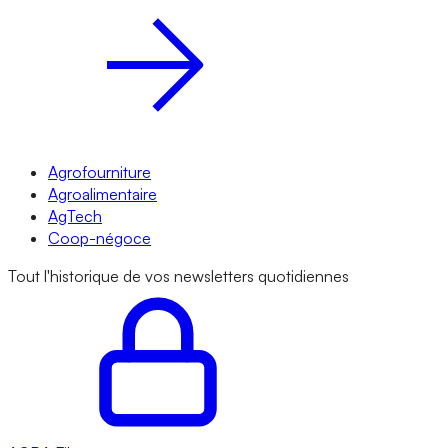
Agrofourniture
Agroalimentaire
AgTech
Coop-négoce
Tout l'historique de vos newsletters quotidiennes