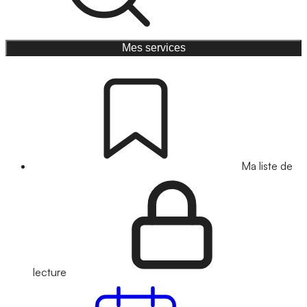
Mes services
Ma liste de
lecture