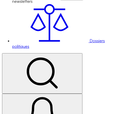
newsletters
Dossiers
politiques