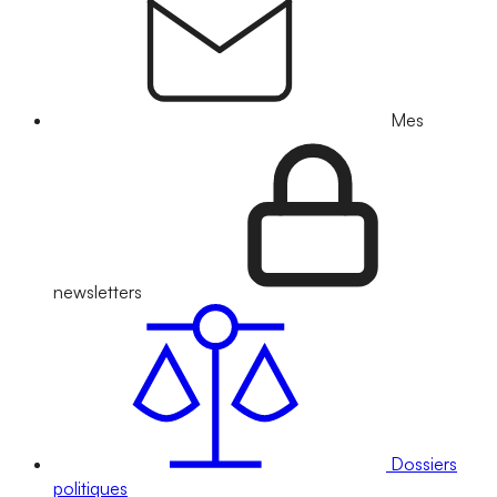
Mes
newsletters
Dossiers
politiques