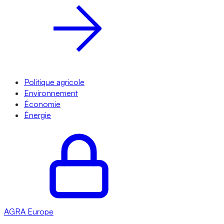
Politique agricole
Environnement
Économie
Énergie
AGRA
Europe