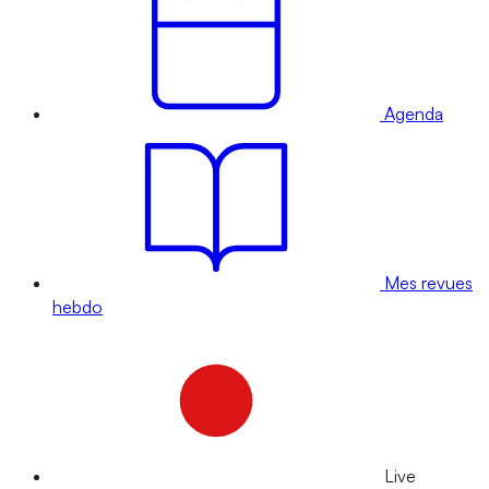
Agenda
Mes revues
hebdo
Live