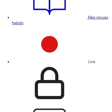
Mes revues
hebdo
Live