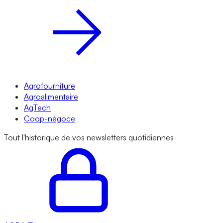
Agrofourniture
Agroalimentaire
AgTech
Coop-négoce
Tout l'historique de vos newsletters quotidiennes