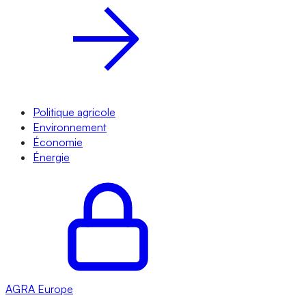
Politique agricole
Environnement
Économie
Énergie
AGRA
Europe