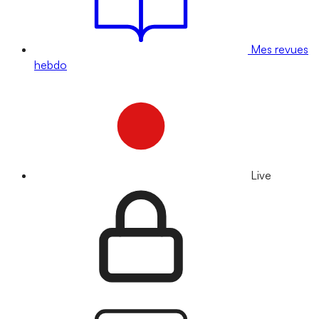
Mes revues
hebdo
Live