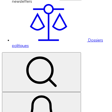
newsletters
Dossiers
politiques