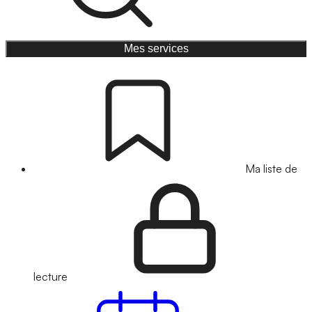
Mes services
Ma liste de
lecture