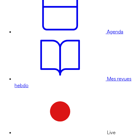
Agenda
Mes revues
hebdo
Live