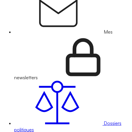
Mes
newsletters
Dossiers
politiques