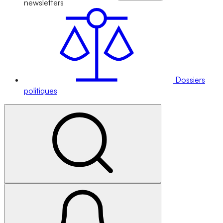
newsletters
Dossiers
politiques