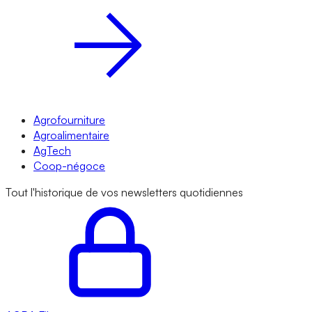
Agrofourniture
Agroalimentaire
AgTech
Coop-négoce
Tout l'historique de vos newsletters quotidiennes