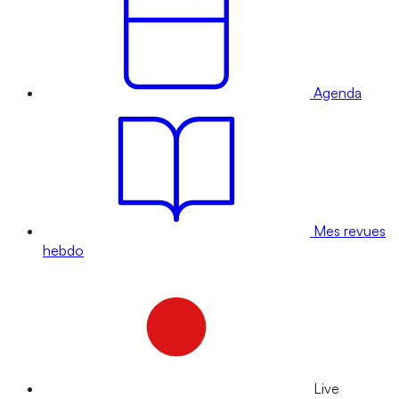
Agenda
Mes revues
hebdo
Live