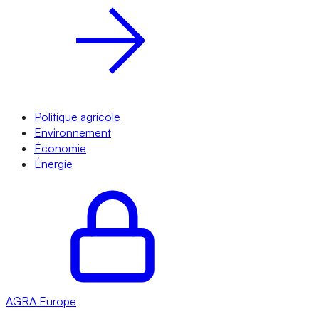
Politique agricole
Environnement
Économie
Énergie
AGRA
Europe