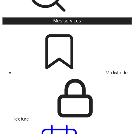
Mes services
Ma liste de
lecture