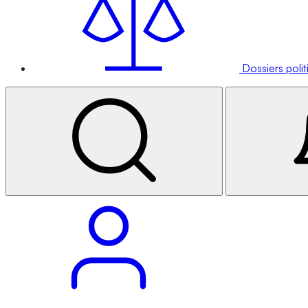
Dossiers poli