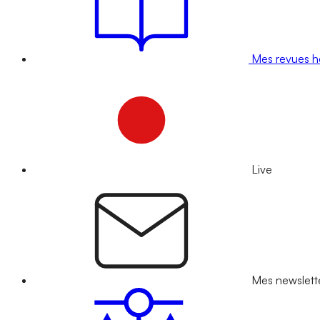
Mes revues 
Live
Mes newslett