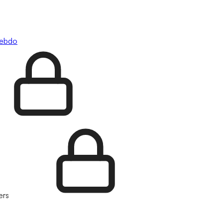
hebdo
ers