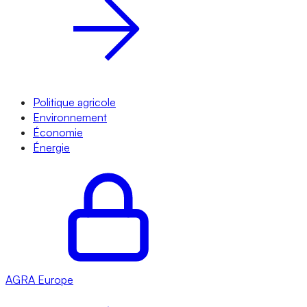
Politique agricole
Environnement
Économie
Énergie
AGRA
Europe