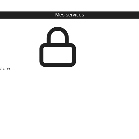
Mes services
cture