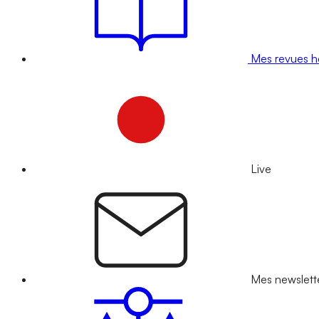
Mes revues 
Live
Mes newslett