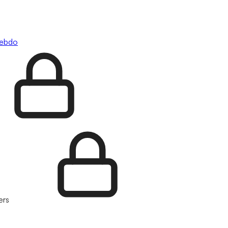
hebdo
ers