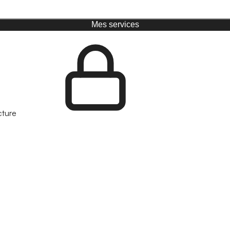
Mes services
cture