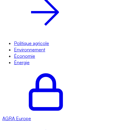
Politique agricole
Environnement
Économie
Énergie
AGRA
Europe