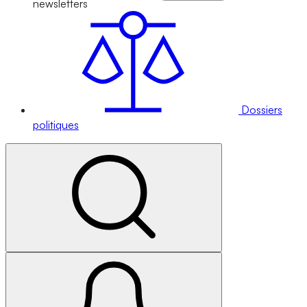
newsletters
Dossiers
politiques