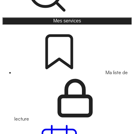
Mes services
Ma liste de
lecture