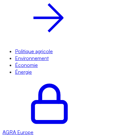
Politique agricole
Environnement
Économie
Énergie
AGRA
Europe