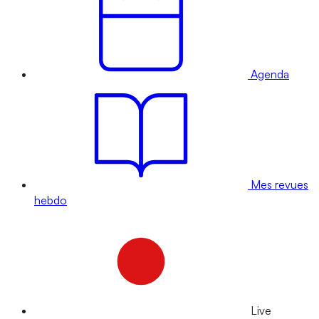
Agenda
Mes revues
hebdo
Live