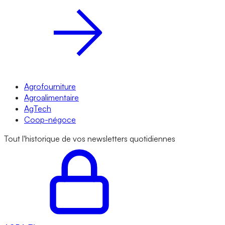
Agrofourniture
Agroalimentaire
AgTech
Coop-négoce
Tout l'historique de vos newsletters quotidiennes