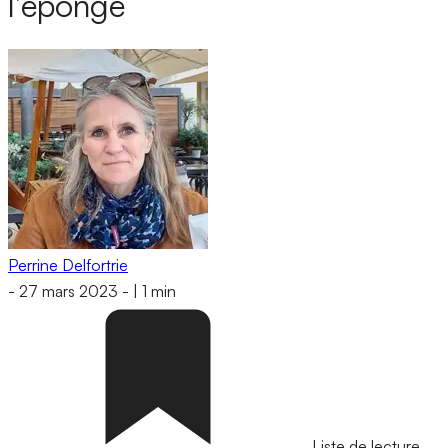
l’éponge
Perrine Delfortrie
-
27 mars 2023
-
|
1 min
Liste de lecture