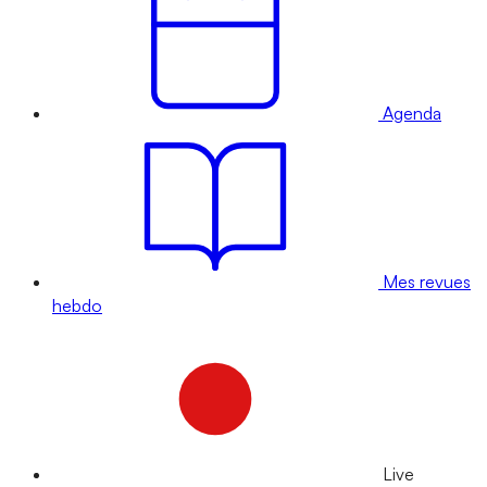
Agenda
Mes revues
hebdo
Live