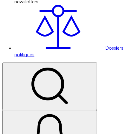
newsletters
Dossiers
politiques