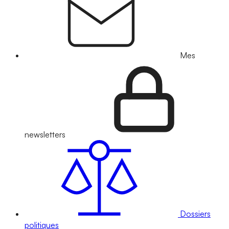
Mes
newsletters
Dossiers
politiques