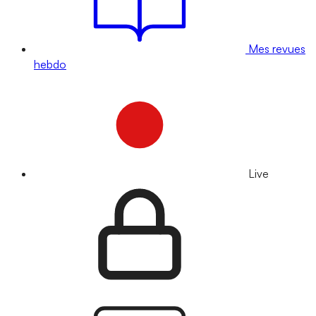
Mes revues
hebdo
Live