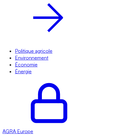
Politique agricole
Environnement
Économie
Énergie
AGRA
Europe