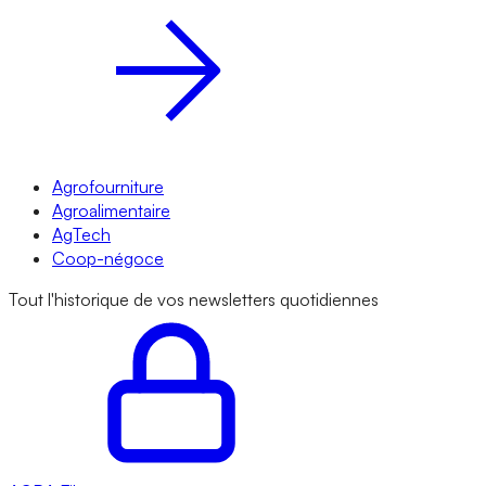
Agrofourniture
Agroalimentaire
AgTech
Coop-négoce
Tout l'historique de vos newsletters quotidiennes