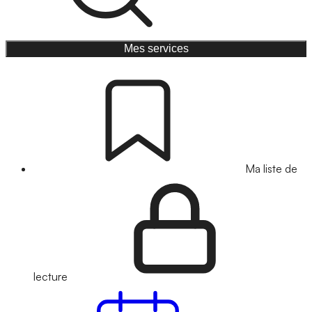
Mes services
Ma liste de
lecture