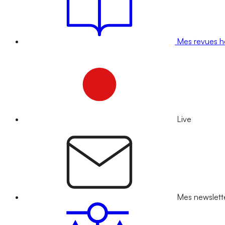
Mes revues 
Live
Mes newslett