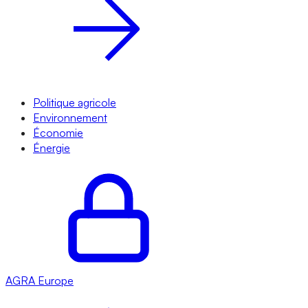
Politique agricole
Environnement
Économie
Énergie
AGRA
Europe