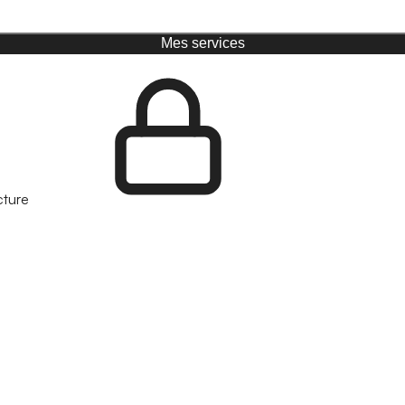
Mes services
cture