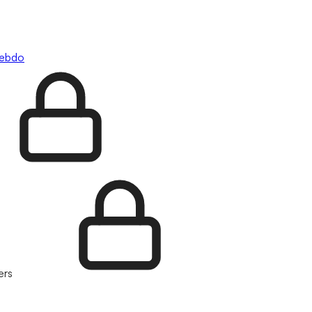
hebdo
ers