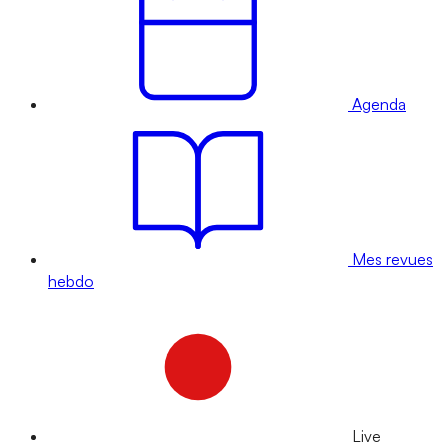
Agenda
Mes revues
hebdo
Live