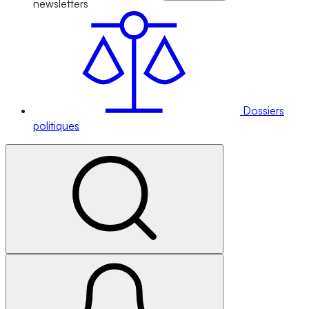
newsletters
Dossiers
politiques