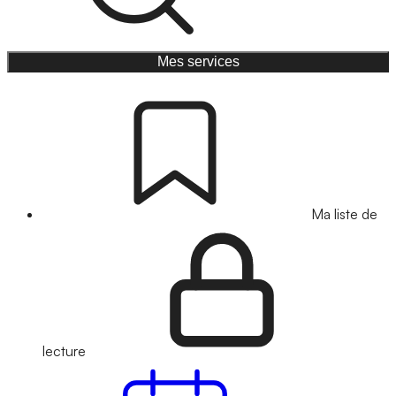
Mes services
Ma liste de
lecture