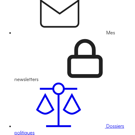
Mes
newsletters
Dossiers
politiques