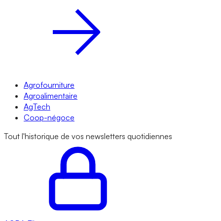
Agrofourniture
Agroalimentaire
AgTech
Coop-négoce
Tout l'historique de vos newsletters quotidiennes