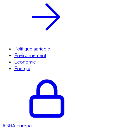
Politique agricole
Environnement
Économie
Énergie
AGRA
Europe