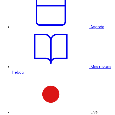
Agenda
Mes revues
hebdo
Live