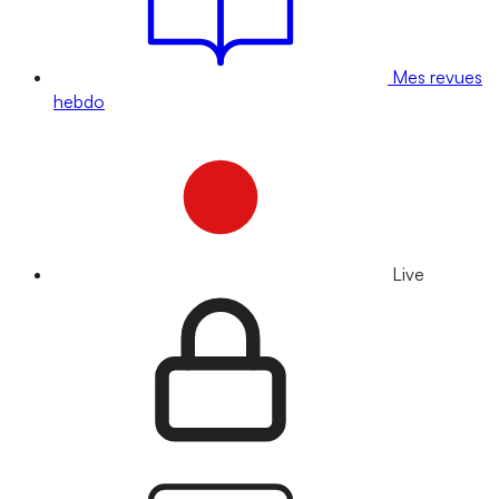
Mes revues
hebdo
Live