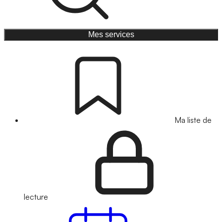
Mes services
Ma liste de
lecture