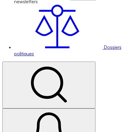
newsletters
Dossiers
politiques