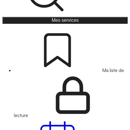
Mes services
Ma liste de
lecture