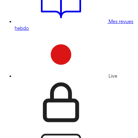
Mes revues
hebdo
Live