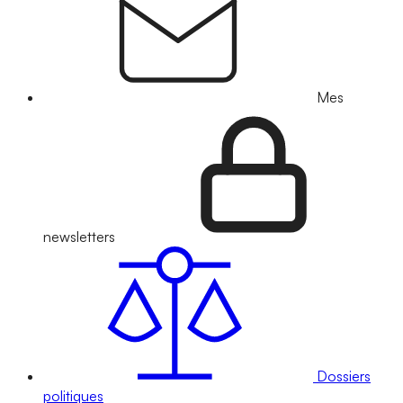
Mes
newsletters
Dossiers
politiques