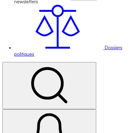
newsletters
Dossiers
politiques