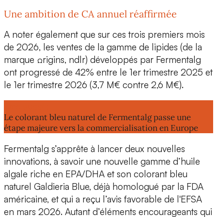
Une ambition de CA annuel réaffirmée
A noter également que sur ces trois premiers mois
de 2026, les ventes de la
gamme de lipides
(de la
marque Ωrigins, ndlr) développés par Fermentalg
ont progressé de 42% entre le 1er trimestre 2025 et
le 1er trimestre 2026 (3,7 M€ contre 2,6 M€).
Lire aussi :
Le colorant bleu naturel de Fermentalg passe une
étape majeure vers la commercialisation en Europe
Fermentalg s’apprête à lancer
deux nouvelles
innovations,
à savoir une
nouvelle gamme d’huile
algale
riche en EPA/DHA et son
colorant bleu
naturel
Galdieria Blue, déjà homologué par la FDA
américaine, et qui a reçu l’avis favorable de l'EFSA
en mars 2026. Autant d’éléments encourageants qui