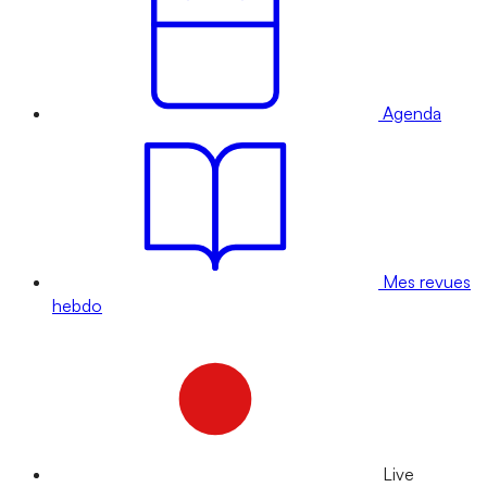
Agenda
Mes revues
hebdo
Live