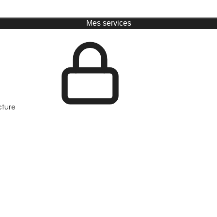
Mes services
cture