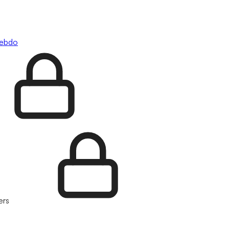
hebdo
ers