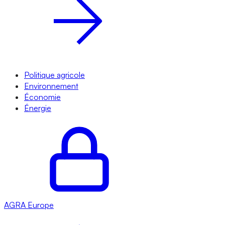
Politique agricole
Environnement
Économie
Énergie
AGRA
Europe