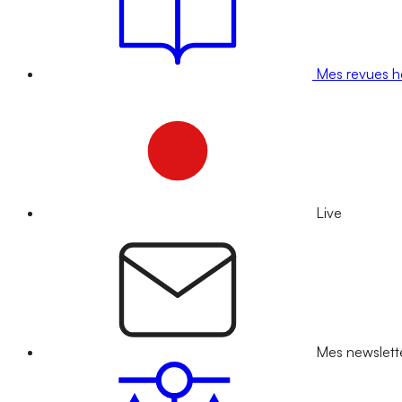
Mes revues 
Live
Mes newslett