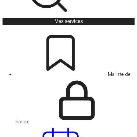
Mes services
Ma liste de
lecture