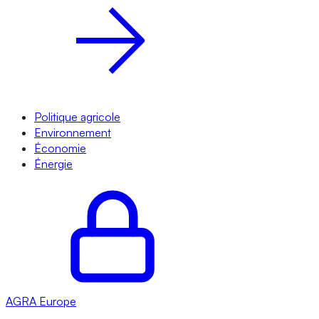
Politique agricole
Environnement
Économie
Énergie
AGRA
Europe