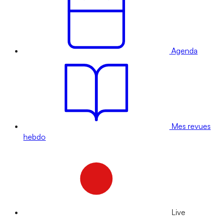
Agenda
Mes revues
hebdo
Live