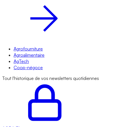
Agrofourniture
Agroalimentaire
AgTech
Coop-négoce
Tout l'historique de vos newsletters quotidiennes