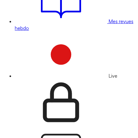
Mes revues
hebdo
Live