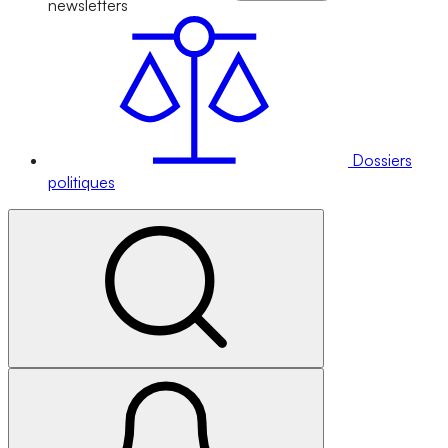
newsletters
Dossiers
politiques