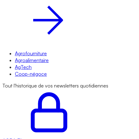
Agrofourniture
Agroalimentaire
AgTech
Coop-négoce
Tout l'historique de vos newsletters quotidiennes