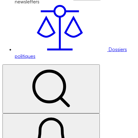
newsletters
Dossiers
politiques