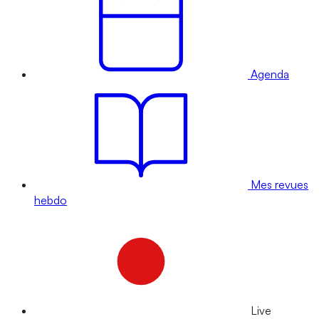
Agenda
Mes revues
hebdo
Live