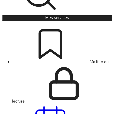
Mes services
Ma liste de
lecture