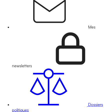
Mes
newsletters
Dossiers
politiques