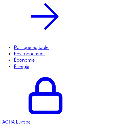
Politique agricole
Environnement
Économie
Énergie
AGRA
Europe