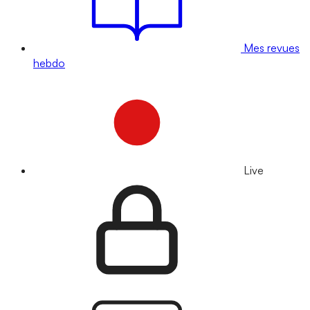
Mes revues
hebdo
Live