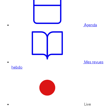
Agenda
Mes revues
hebdo
Live