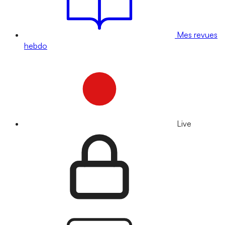
Mes revues
hebdo
Live