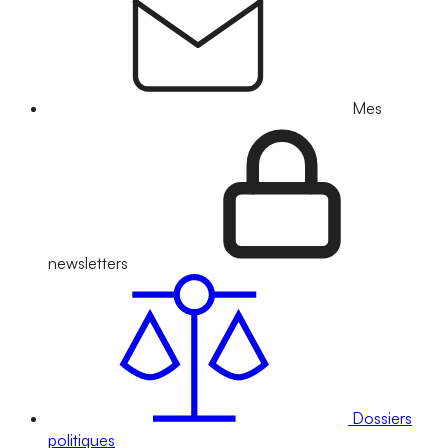
Mes
newsletters
Dossiers
politiques