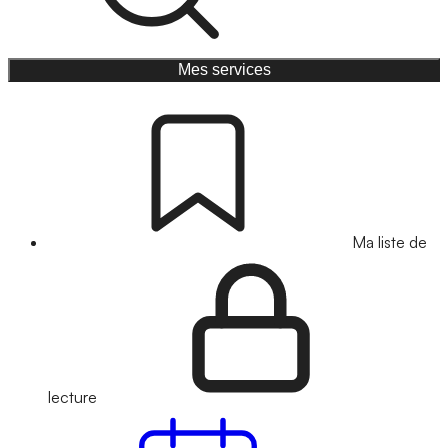
Mes services
Ma liste de
lecture