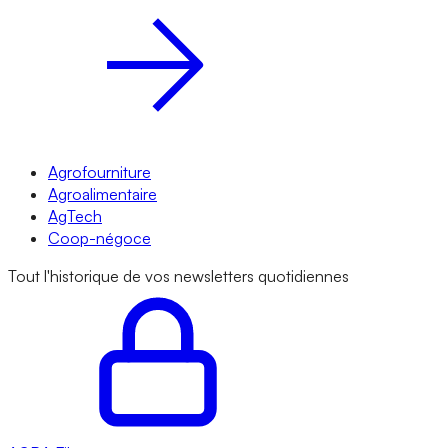
Agrofourniture
Agroalimentaire
AgTech
Coop-négoce
Tout l'historique de vos newsletters quotidiennes