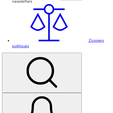
newsletters
Dossiers
politiques