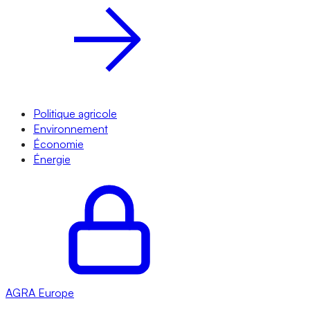
Politique agricole
Environnement
Économie
Énergie
AGRA
Europe