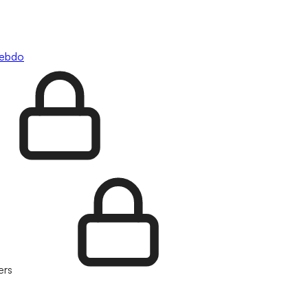
hebdo
ers