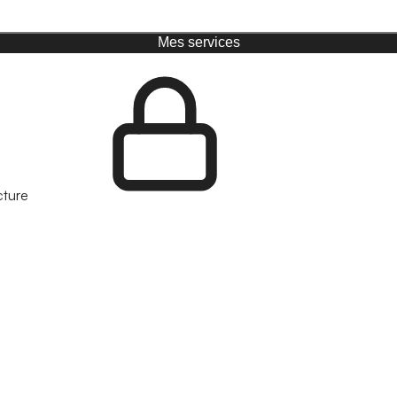
Mes services
cture