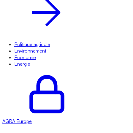
Politique agricole
Environnement
Économie
Énergie
AGRA
Europe