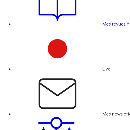
Mes revues 
Live
Mes newslett