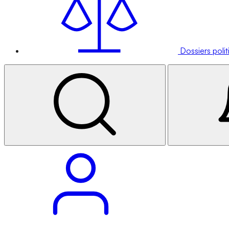
Dossiers poli