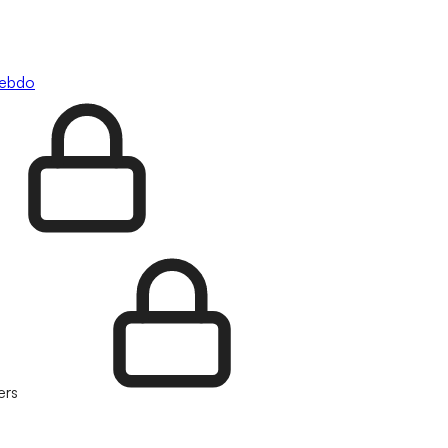
hebdo
ers