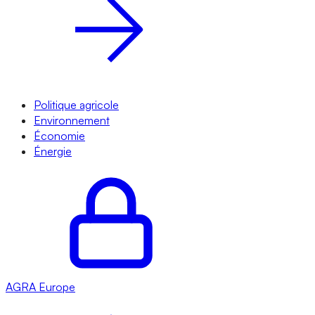
Politique agricole
Environnement
Économie
Énergie
AGRA
Europe