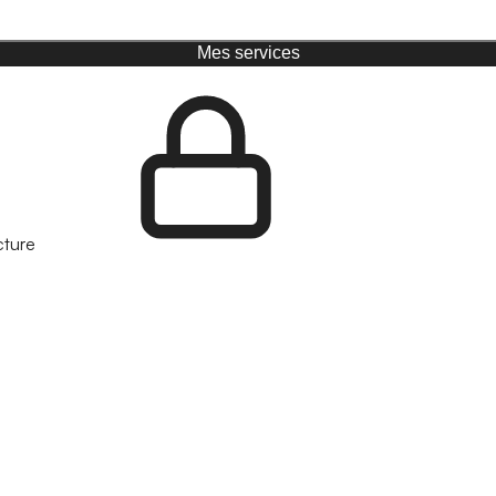
Mes services
cture