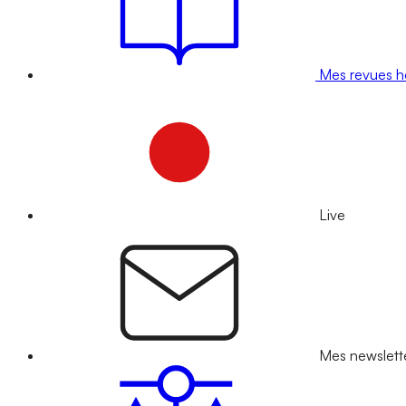
Mes revues 
Live
Mes newslett