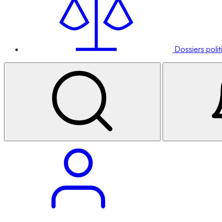
Dossiers poli