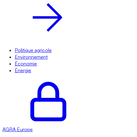
Politique agricole
Environnement
Économie
Énergie
AGRA
Europe