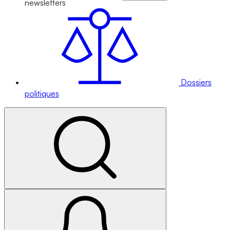
newsletters
Dossiers
politiques