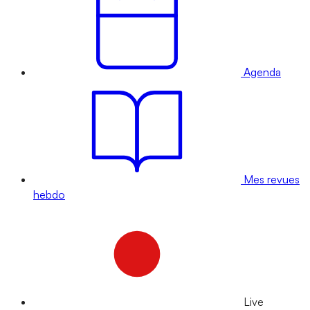
Agenda
Mes revues
hebdo
Live