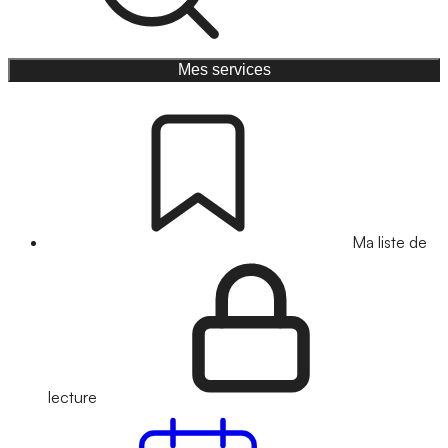
Mes services
Ma liste de
lecture