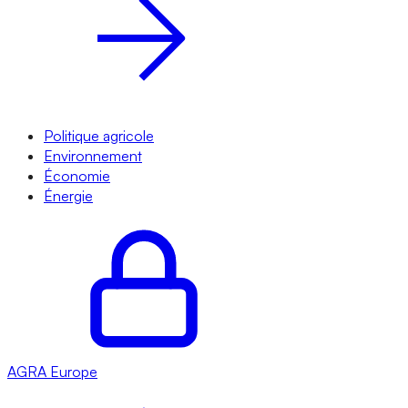
Politique agricole
Environnement
Économie
Énergie
AGRA
Europe