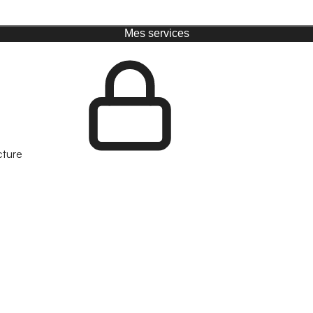
Mes services
cture