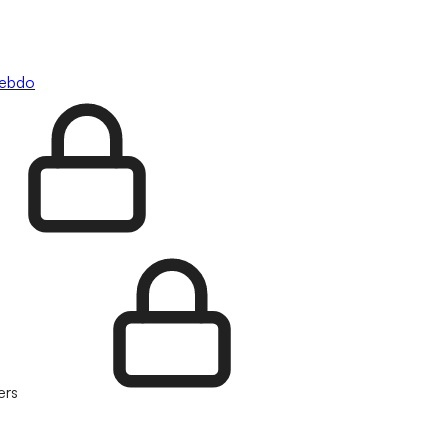
hebdo
ers