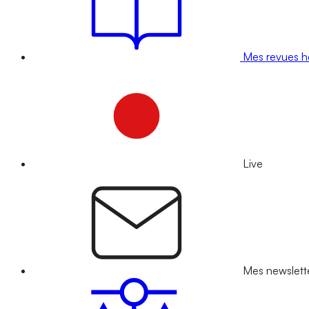
Mes revues 
Live
Mes newslett