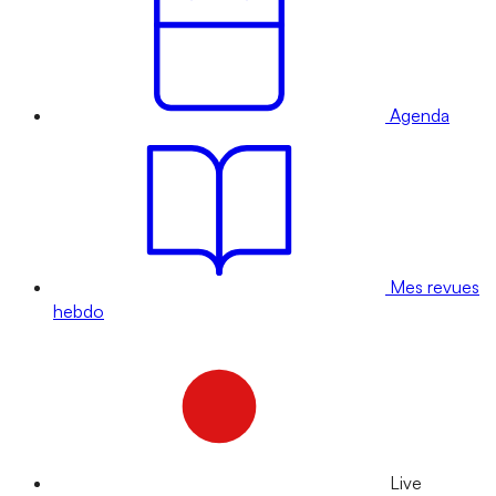
Agenda
Mes revues
hebdo
Live