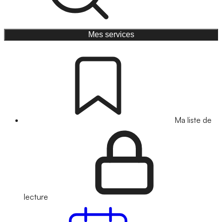
Mes services
Ma liste de
lecture