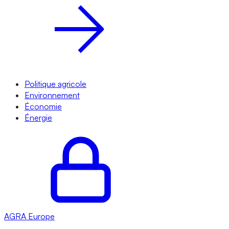
Politique agricole
Environnement
Économie
Énergie
AGRA
Europe