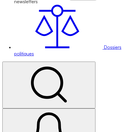
newsletters
Dossiers
politiques