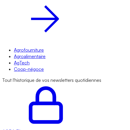
Agrofourniture
Agroalimentaire
AgTech
Coop-négoce
Tout l'historique de vos newsletters quotidiennes