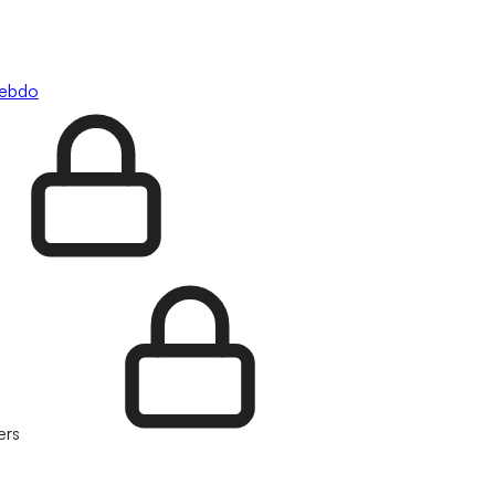
hebdo
ers