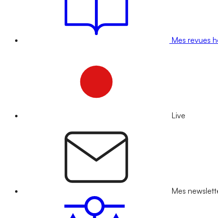
Mes revues 
Live
Mes newslett