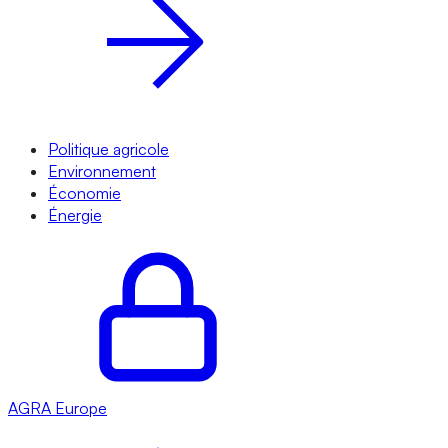
Politique agricole
Environnement
Économie
Énergie
AGRA
Europe