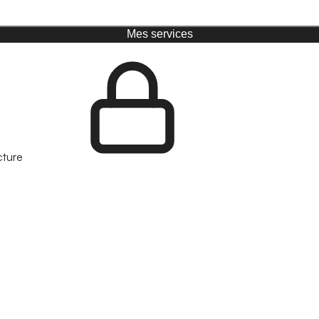
Mes services
cture