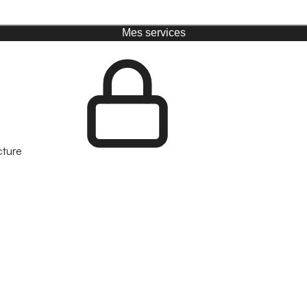
Mes services
cture