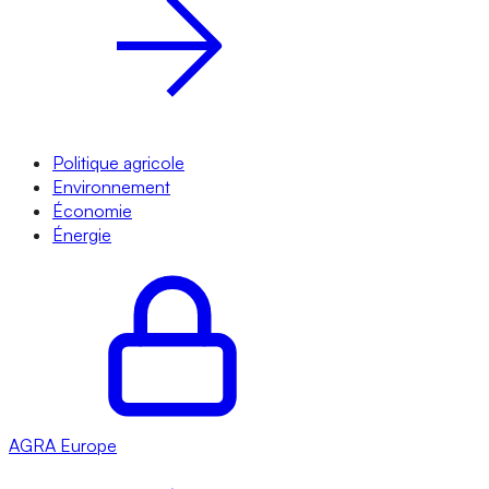
Politique agricole
Environnement
Économie
Énergie
AGRA
Europe