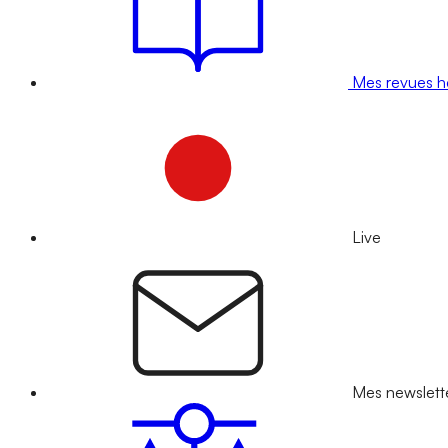
Mes revues 
Live
Mes newslett