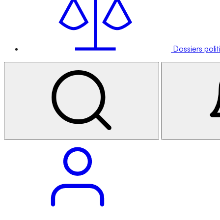
Dossiers poli