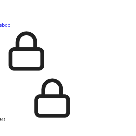
hebdo
ers