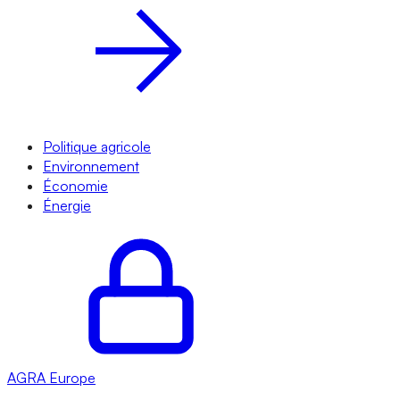
Politique agricole
Environnement
Économie
Énergie
AGRA
Europe