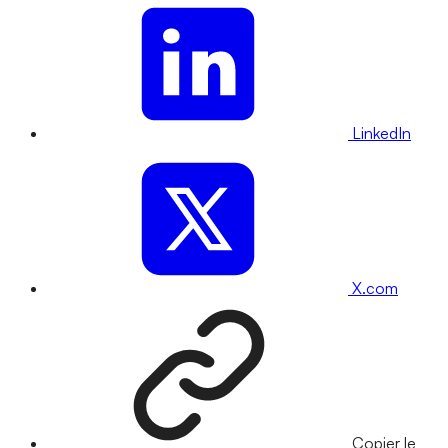
LinkedIn
X.com
Copier le