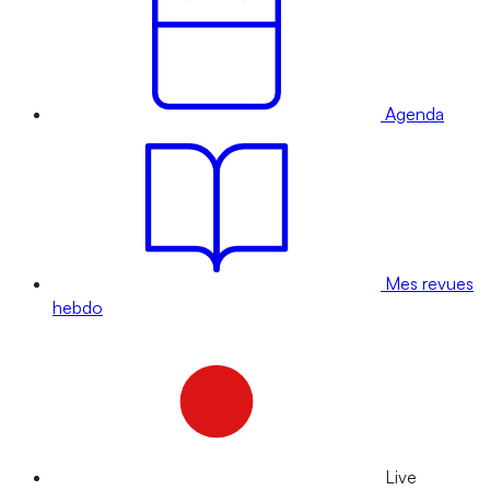
Agenda
Mes revues
hebdo
Live