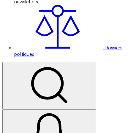
newsletters
Dossiers
politiques