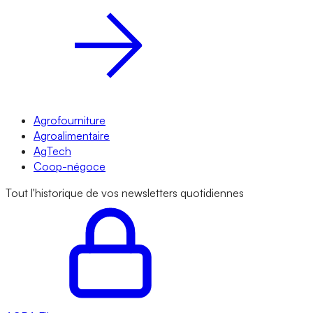
Agrofourniture
Agroalimentaire
AgTech
Coop-négoce
Tout l'historique de vos newsletters quotidiennes