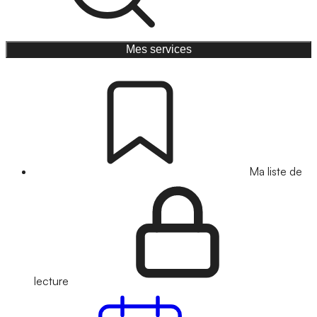
Mes services
Ma liste de
lecture