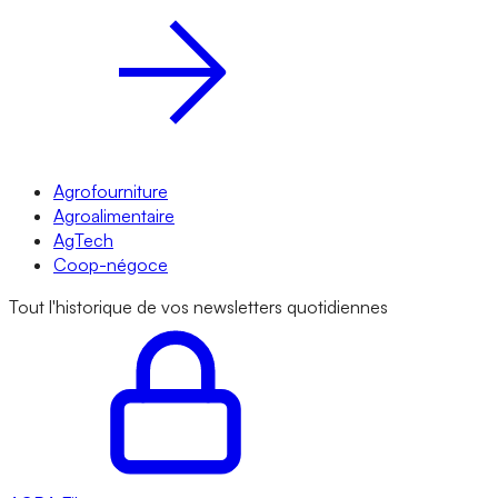
Agrofourniture
Agroalimentaire
AgTech
Coop-négoce
Tout l'historique de vos newsletters quotidiennes