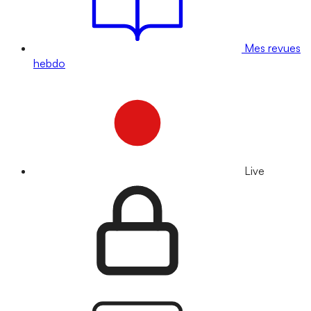
Mes revues
hebdo
Live