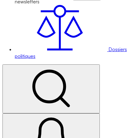
newsletters
Dossiers
politiques