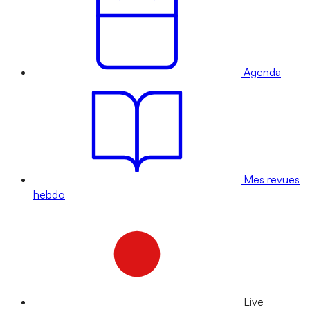
Agenda
Mes revues
hebdo
Live