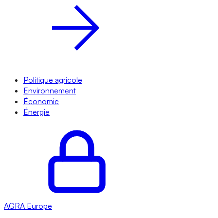
Politique agricole
Environnement
Économie
Énergie
AGRA
Europe