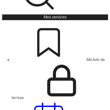
Mes services
Ma liste de
lecture