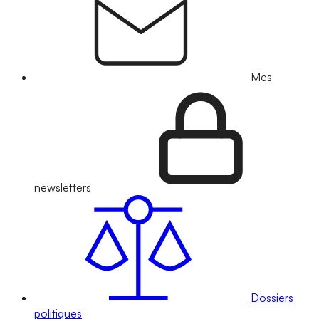
Mes
newsletters
Dossiers
politiques