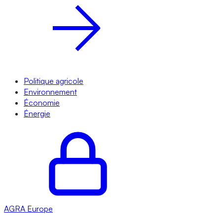
Politique agricole
Environnement
Économie
Énergie
AGRA
Europe