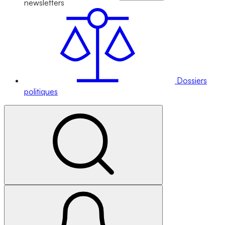
newsletters
Dossiers
politiques