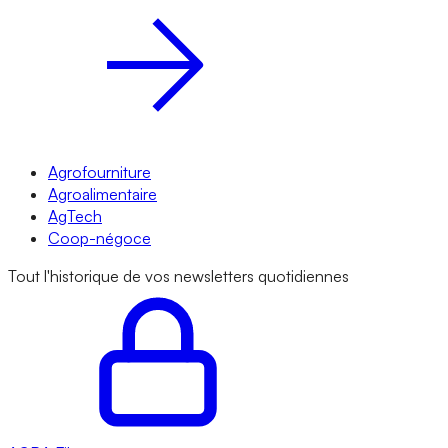
Agrofourniture
Agroalimentaire
AgTech
Coop-négoce
Tout l'historique de vos newsletters quotidiennes