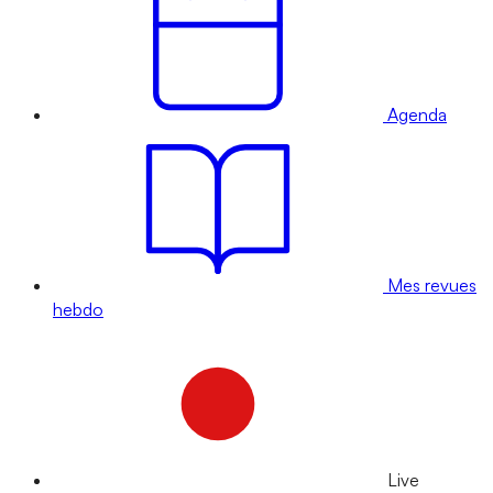
Agenda
Mes revues
hebdo
Live