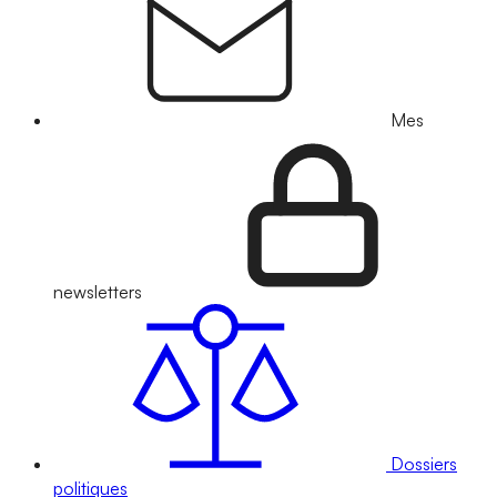
Mes
newsletters
Dossiers
politiques