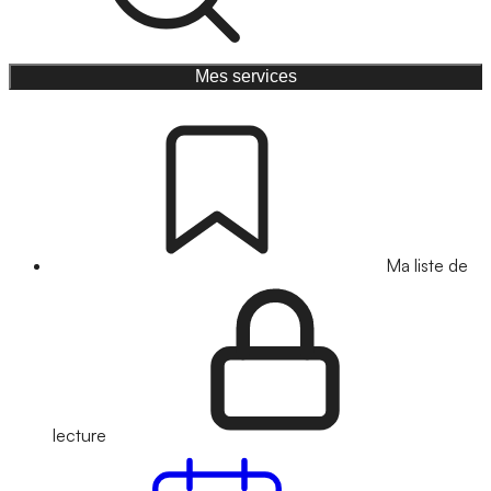
Mes services
Ma liste de
lecture