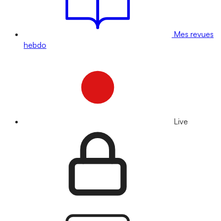
Mes revues
hebdo
Live