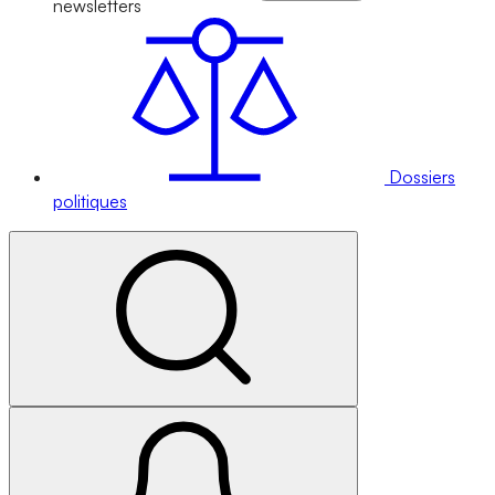
newsletters
Dossiers
politiques