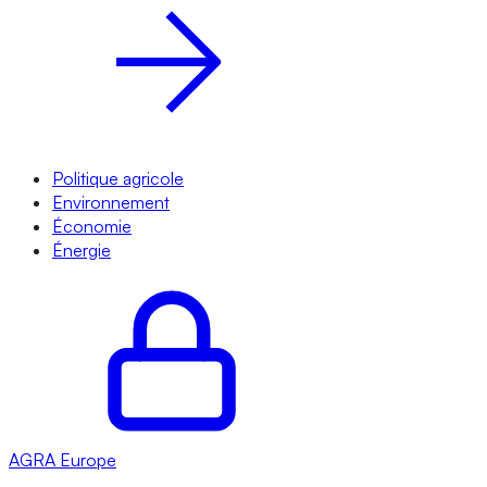
Politique agricole
Environnement
Économie
Énergie
AGRA
Europe