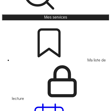
Mes services
Ma liste de
lecture