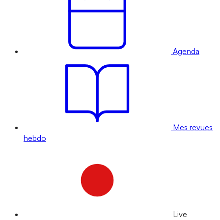
Agenda
Mes revues
hebdo
Live