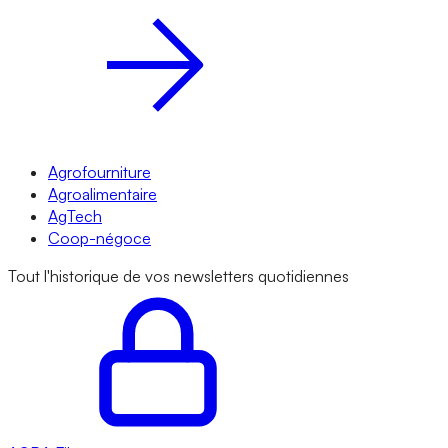
Agrofourniture
Agroalimentaire
AgTech
Coop-négoce
Tout l'historique de vos newsletters quotidiennes