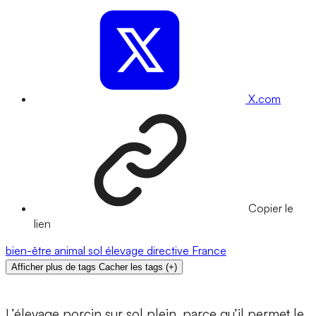
X.com
Copier le
lien
bien-être animal
sol
élevage
directive
France
Afficher plus de tags
Cacher les tags
(
+
)
L’élevage porcin sur sol plein, parce qu’il permet le