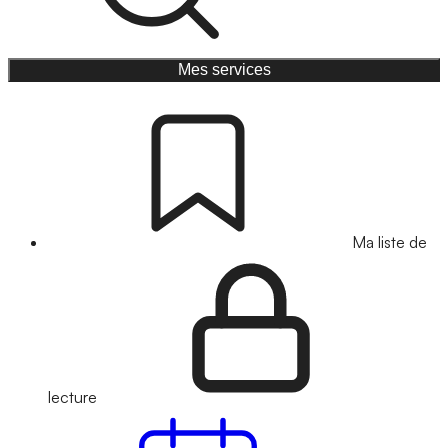
Mes services
Ma liste de
lecture