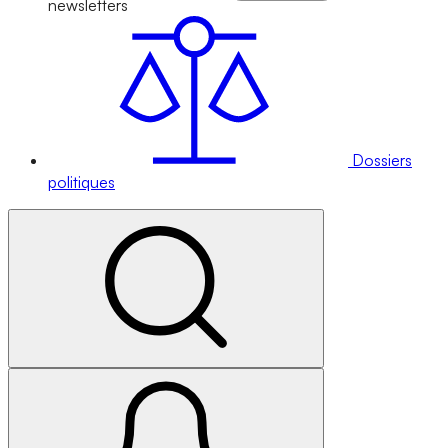
newsletters
Dossiers
politiques