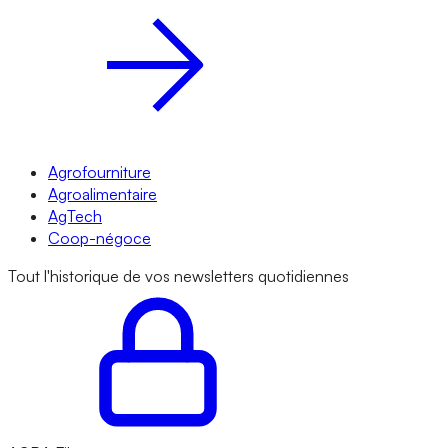
Agrofourniture
Agroalimentaire
AgTech
Coop-négoce
Tout l'historique de vos newsletters quotidiennes