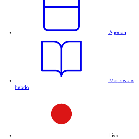
Agenda
Mes revues
hebdo
Live