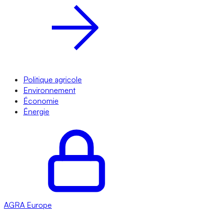
Politique agricole
Environnement
Économie
Énergie
AGRA
Europe