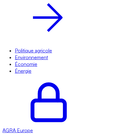
Politique agricole
Environnement
Économie
Énergie
AGRA
Europe