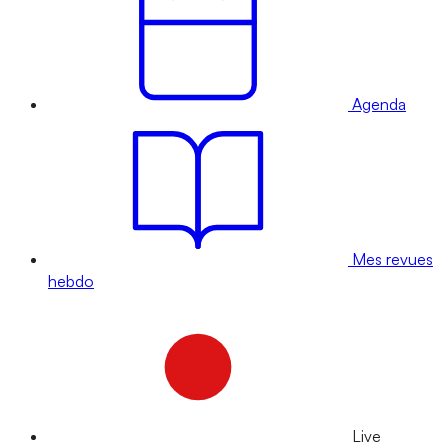
Agenda
Mes revues
hebdo
Live