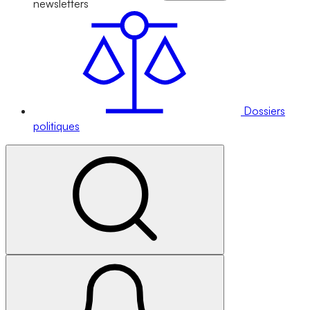
newsletters
Dossiers
politiques