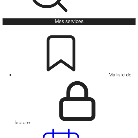
Mes services
Ma liste de
lecture