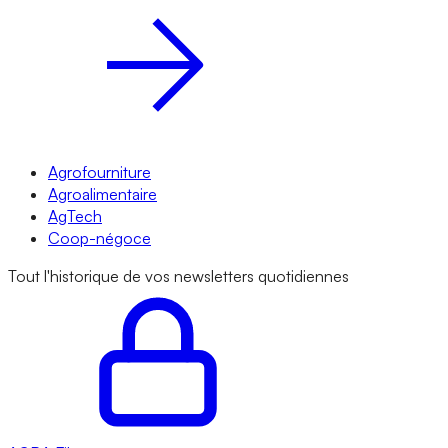
Agrofourniture
Agroalimentaire
AgTech
Coop-négoce
Tout l'historique de vos newsletters quotidiennes