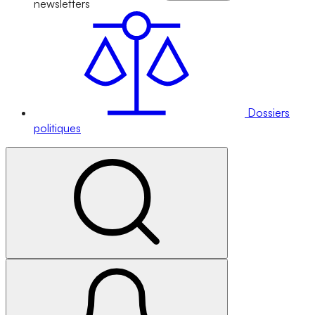
newsletters
Dossiers
politiques