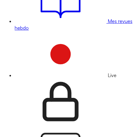
Mes revues
hebdo
Live