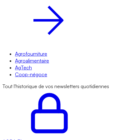
Agrofourniture
Agroalimentaire
AgTech
Coop-négoce
Tout l'historique de vos newsletters quotidiennes