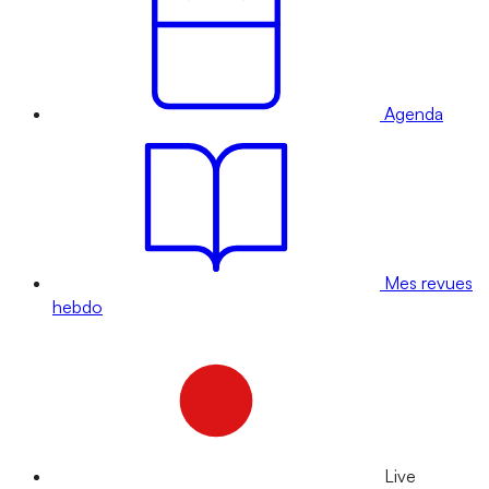
Agenda
Mes revues
hebdo
Live