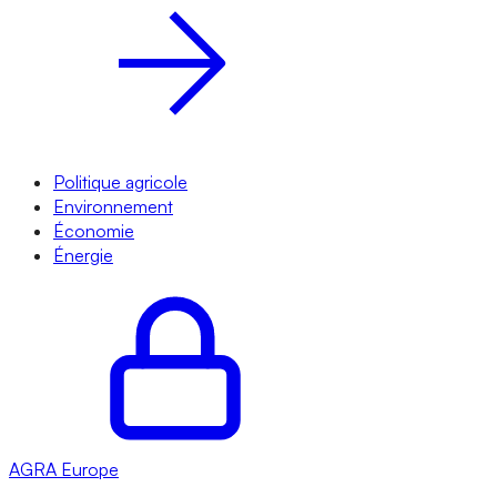
Politique agricole
Environnement
Économie
Énergie
AGRA
Europe