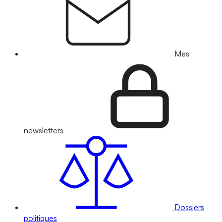
Mes
newsletters
Dossiers
politiques