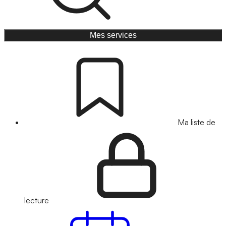
Mes services
Ma liste de
lecture