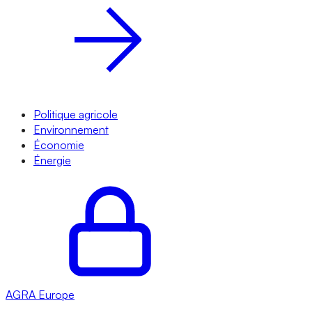
Politique agricole
Environnement
Économie
Énergie
AGRA
Europe