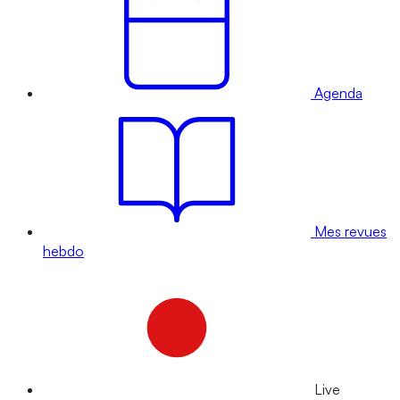
Agenda
Mes revues
hebdo
Live