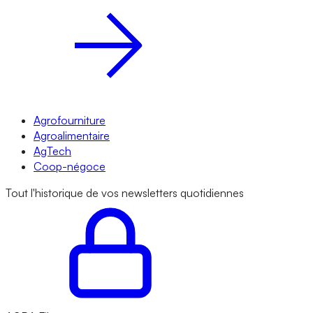
Agrofourniture
Agroalimentaire
AgTech
Coop-négoce
Tout l'historique de vos newsletters quotidiennes