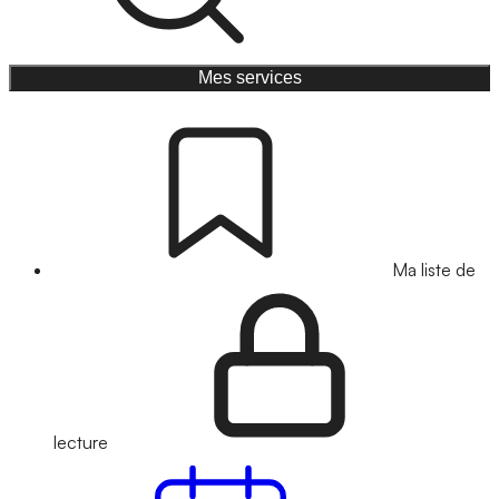
Mes services
Ma liste de
lecture