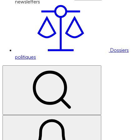
newsletters
Dossiers
politiques