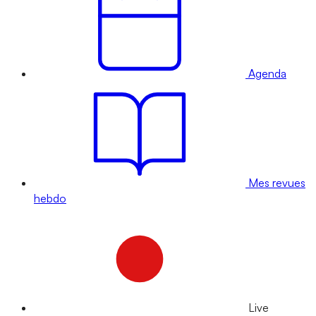
Agenda
Mes revues
hebdo
Live