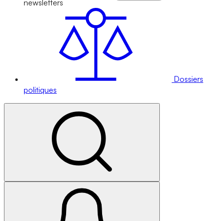
newsletters
Dossiers
politiques