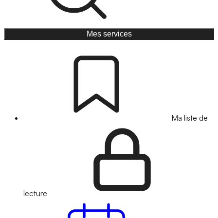
Mes services
Ma liste de
lecture