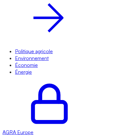
Politique agricole
Environnement
Économie
Énergie
AGRA
Europe