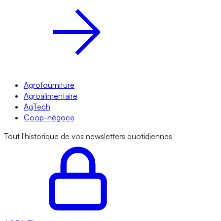
Agrofourniture
Agroalimentaire
AgTech
Coop-négoce
Tout l'historique de vos newsletters quotidiennes