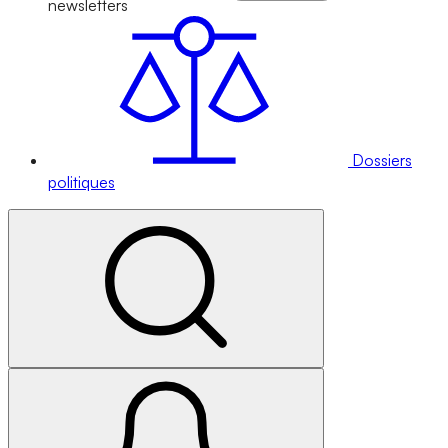
newsletters
Dossiers
politiques