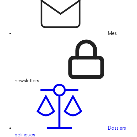
Mes
newsletters
Dossiers
politiques