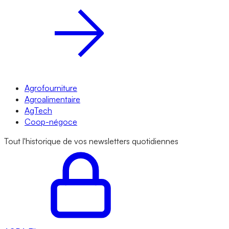
Agrofourniture
Agroalimentaire
AgTech
Coop-négoce
Tout l'historique de vos newsletters quotidiennes