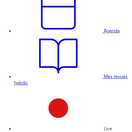
Agenda
Mes revues
hebdo
Live