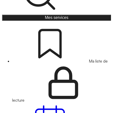
Mes services
Ma liste de
lecture