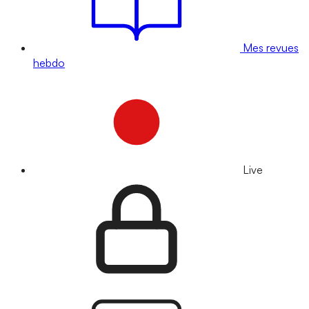
Mes revues
hebdo
Live