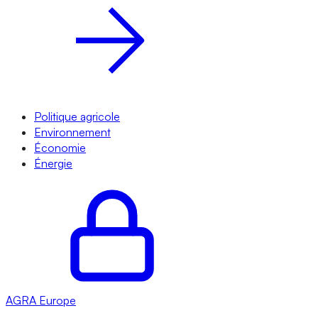
Politique agricole
Environnement
Économie
Énergie
AGRA
Europe