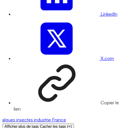
LinkedIn
X.com
Copier le
lien
algues
insectes
industrie
France
Afficher plus de tags
Cacher les tags
(
+
)