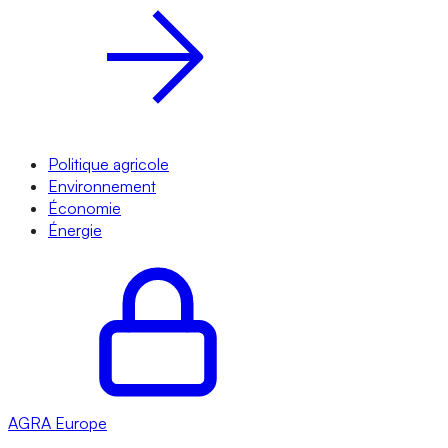
Politique agricole
Environnement
Économie
Énergie
AGRA
Europe