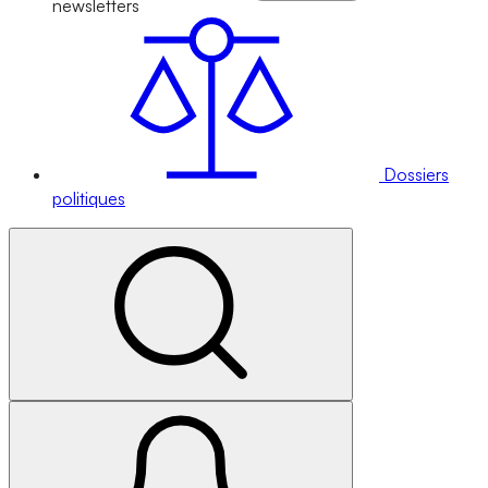
newsletters
Dossiers
politiques