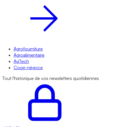
Agrofourniture
Agroalimentaire
AgTech
Coop-négoce
Tout l'historique de vos newsletters quotidiennes