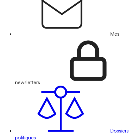
Mes
newsletters
Dossiers
politiques