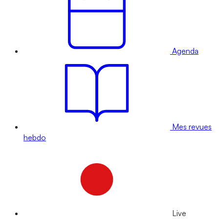
Agenda
Mes revues
hebdo
Live