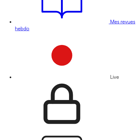
Mes revues
hebdo
Live