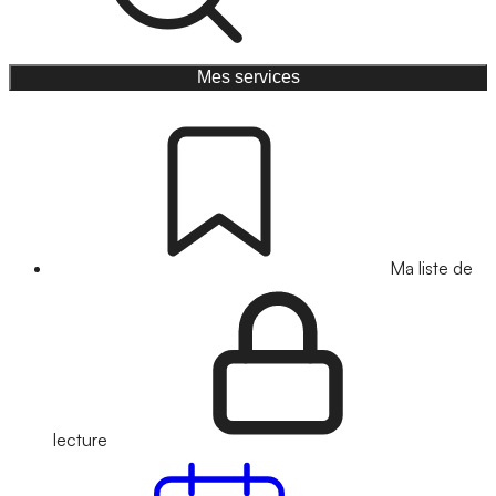
Mes services
Ma liste de
lecture