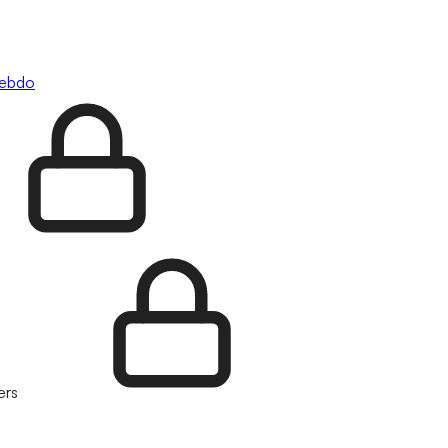
hebdo
ers