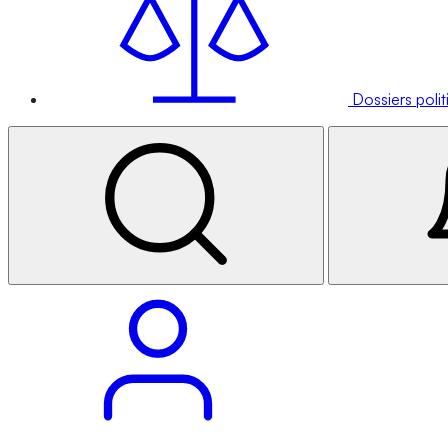
Dossiers poli