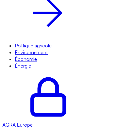
Politique agricole
Environnement
Économie
Énergie
AGRA
Europe