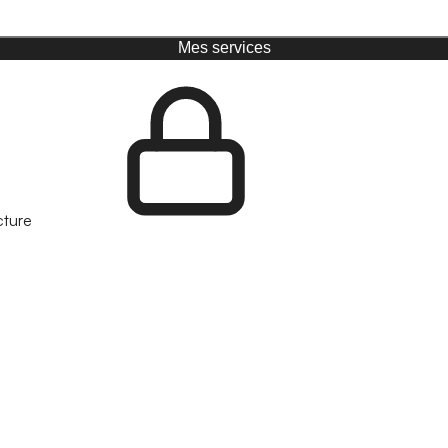
Mes services
cture