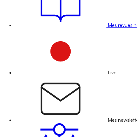
Mes revues 
Live
Mes newslett