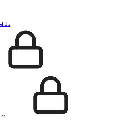
hebdo
ers