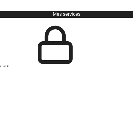
Mes services
cture