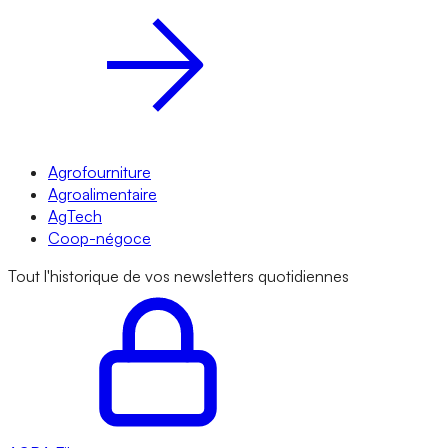
Agrofourniture
Agroalimentaire
AgTech
Coop-négoce
Tout l'historique de vos newsletters quotidiennes