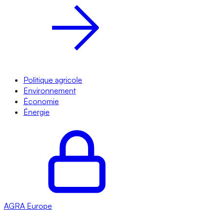
Politique agricole
Environnement
Économie
Énergie
AGRA
Europe