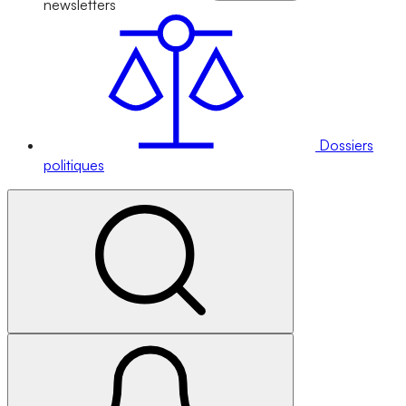
newsletters
Dossiers
politiques