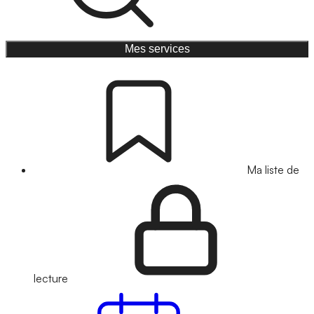
Mes services
Ma liste de
lecture