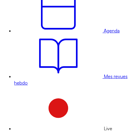
Agenda
Mes revues
hebdo
Live