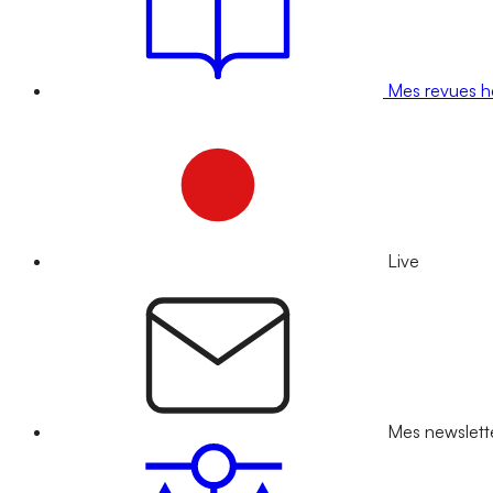
Mes revues 
Live
Mes newslett