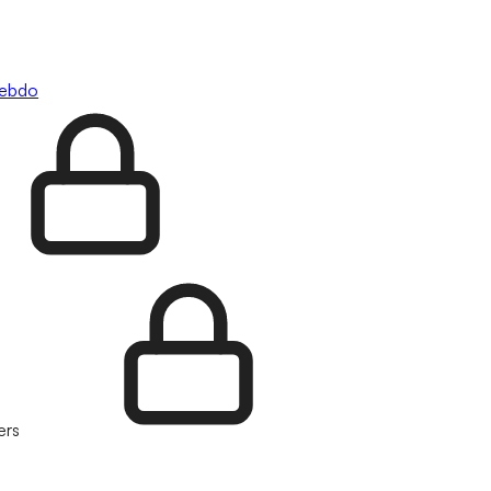
hebdo
ers