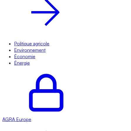
Politique agricole
Environnement
Économie
Énergie
AGRA
Europe