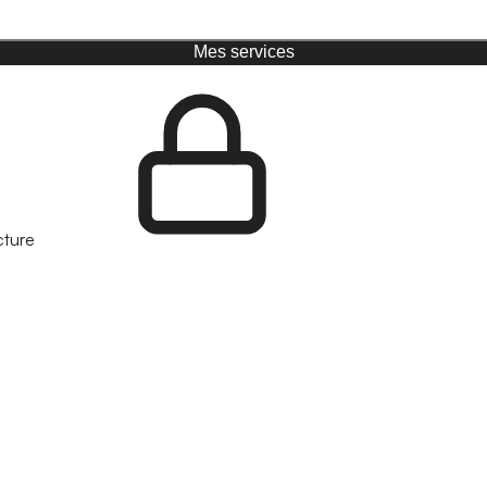
Mes services
cture