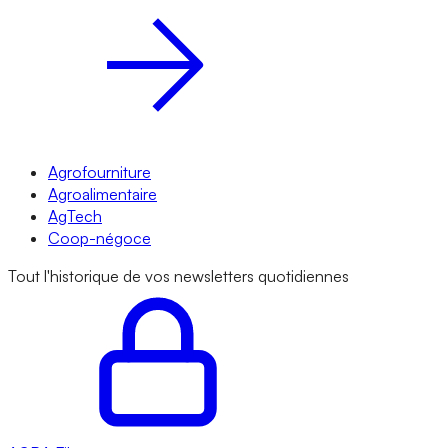
Agrofourniture
Agroalimentaire
AgTech
Coop-négoce
Tout l'historique de vos newsletters quotidiennes