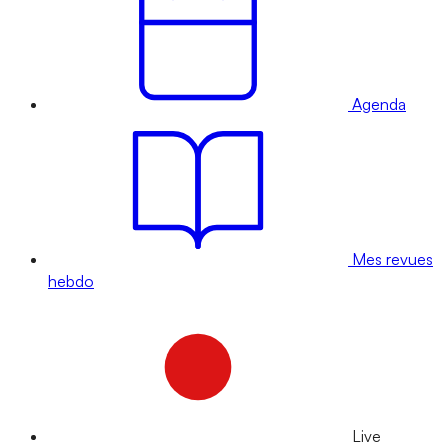
Agenda
Mes revues
hebdo
Live