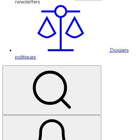
newsletters
Dossiers
politiques