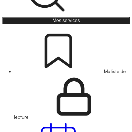
Mes services
Ma liste de
lecture