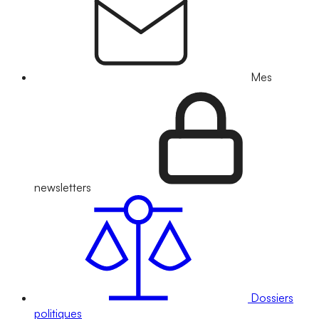
Mes
newsletters
Dossiers
politiques