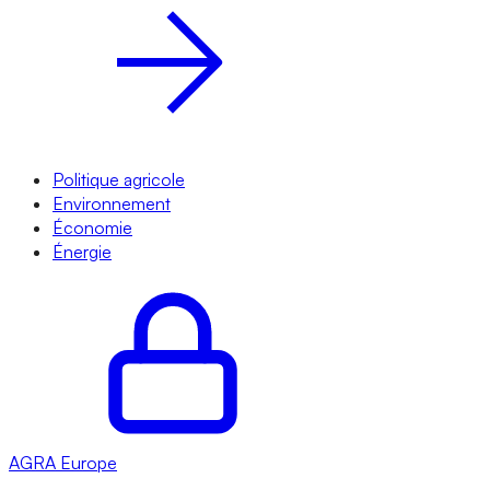
Politique agricole
Environnement
Économie
Énergie
AGRA
Europe