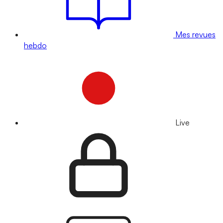
Mes revues
hebdo
Live