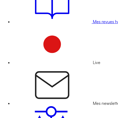
Mes revues 
Live
Mes newslett