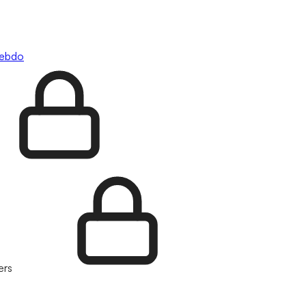
hebdo
ers