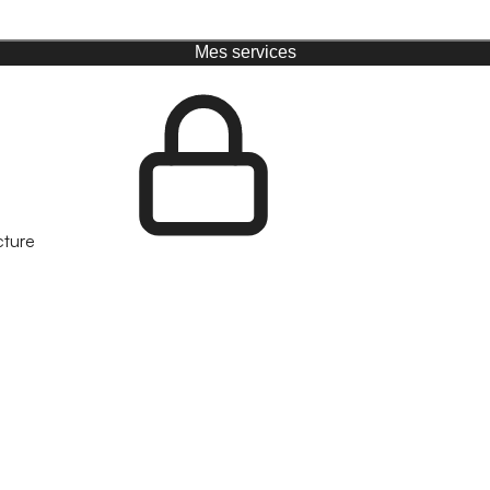
Mes services
cture