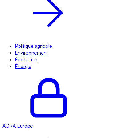
Politique agricole
Environnement
Économie
Énergie
AGRA
Europe