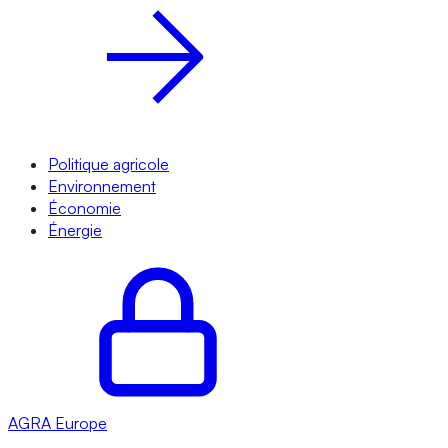
Politique agricole
Environnement
Économie
Énergie
AGRA
Europe