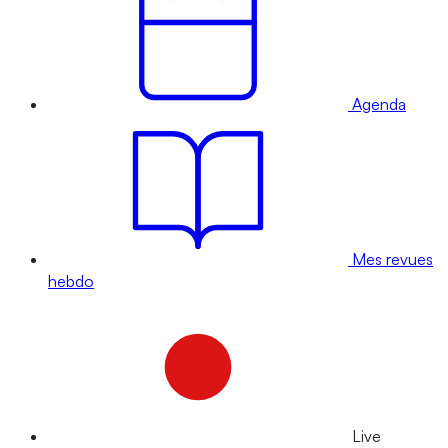
Agenda
Mes revues
hebdo
Live