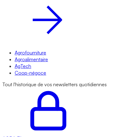
Agrofourniture
Agroalimentaire
AgTech
Coop-négoce
Tout l'historique de vos newsletters quotidiennes