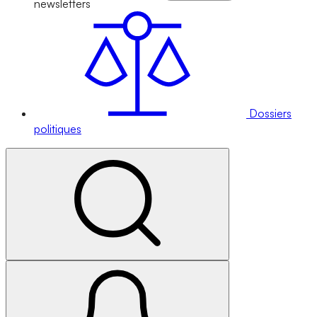
newsletters
Dossiers
politiques