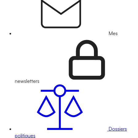
Mes
newsletters
Dossiers
politiques