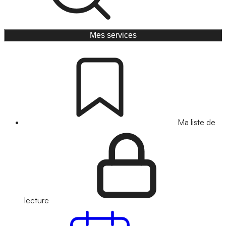
Mes services
Ma liste de
lecture