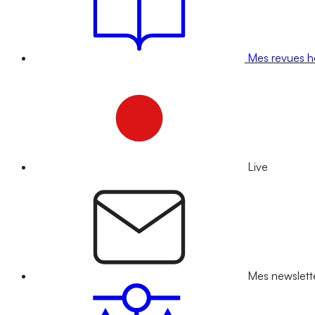
Mes revues 
Live
Mes newslett