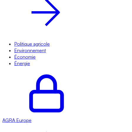
Politique agricole
Environnement
Économie
Énergie
AGRA
Europe