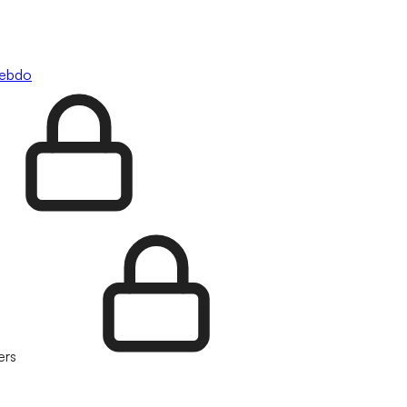
hebdo
ers