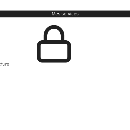
Mes services
cture