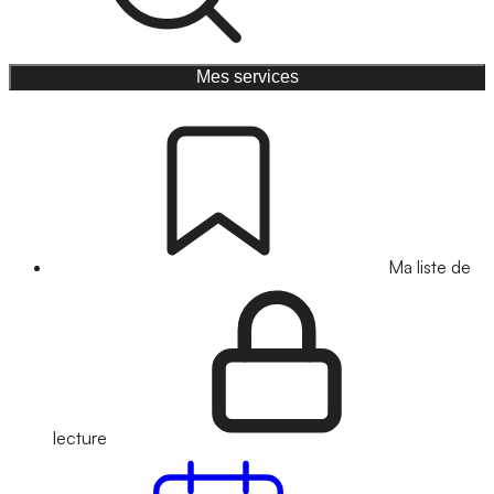
Mes services
Ma liste de
lecture