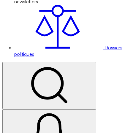
newsletters
Dossiers
politiques