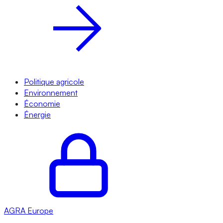
Politique agricole
Environnement
Économie
Énergie
AGRA
Europe