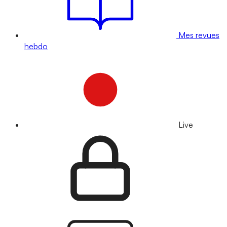
Mes revues
hebdo
Live