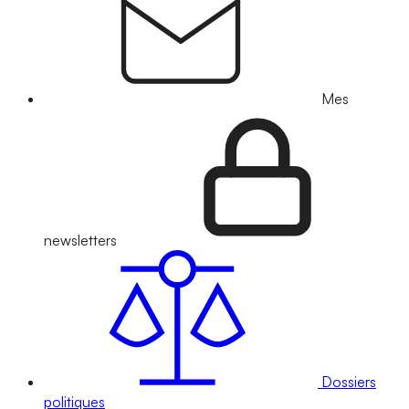
Mes
newsletters
Dossiers
politiques