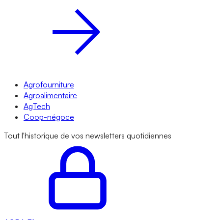
Agrofourniture
Agroalimentaire
AgTech
Coop-négoce
Tout l'historique de vos newsletters quotidiennes