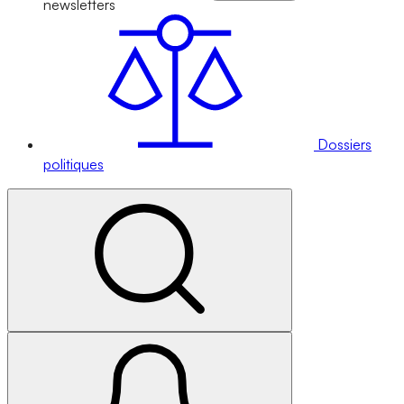
newsletters
Dossiers
politiques