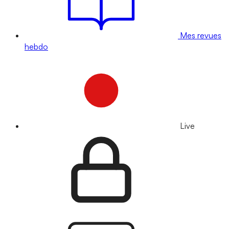
Mes revues
hebdo
Live