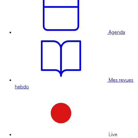
Agenda
Mes revues
hebdo
Live