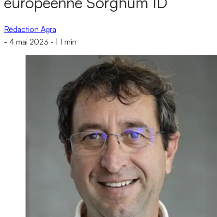
européenne Sorghum ID
Rédaction Agra
-
4 mai 2023
-
|
1 min