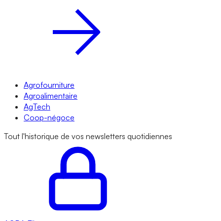
Agrofourniture
Agroalimentaire
AgTech
Coop-négoce
Tout l'historique de vos newsletters quotidiennes