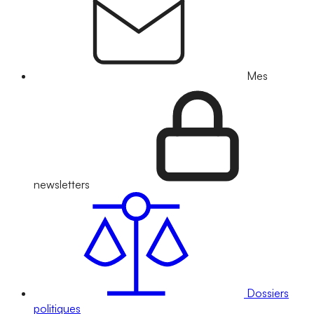
Mes
newsletters
Dossiers
politiques