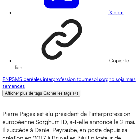
X.com
Copier le
lien
FNPSMS
céréales
interprofession
tournesol
sorgho
soja
maïs
semences
Afficher plus de tags
Cacher les tags
(
+
)
Pierre Pagès est élu président de l’interprofession
européenne Sorghum ID, a-t-elle annoncé le 2 mai.
Il succède à Daniel Peyraube, en poste depuis sa
création en 2017 à Bruxelles. Multiplicateur de