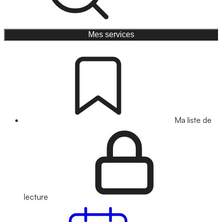
Mes services
Ma liste de
lecture